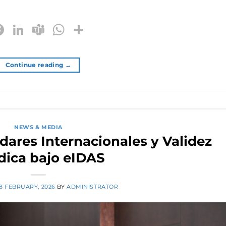
Facebook
LinkedIn
Teams
WhatsApp
Share
Continue reading
→
NEWS & MEDIA
ndares Internacionales y Validez
dica bajo eIDAS
18 FEBRUARY, 2026
BY
ADMINISTRATOR