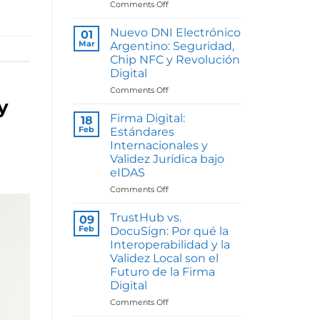
on
Comments Off
Quantidia
y
Nuevo DNI Electrónico
01
Yubico:
Mar
Argentino: Seguridad,
Blindaje
Chip NFC y Revolución
Criptográfico
Digital
y
Autenticación
on
Comments Off
de
y
Nuevo
Factor
DNI
Firma Digital:
18
Hardware
Electrónico
Feb
Estándares
contra
Argentino:
Internacionales y
el
Seguridad,
Validez Jurídica bajo
Phishing
Chip
eIDAS
Moderno
NFC
y
on
Comments Off
Revolución
Firma
Digital
Digital:
TrustHub vs.
09
Estándares
Feb
DocuSign: Por qué la
Internacionales
Interoperabilidad y la
y
Validez Local son el
Validez
Futuro de la Firma
Jurídica
Digital
bajo
eIDAS
on
Comments Off
TrustHub