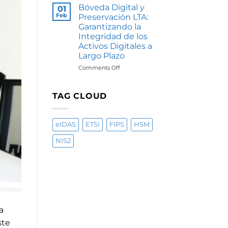
vs.
Bóveda Digital y
01
DocuSign:
Feb
Preservación LTA:
Por
Garantizando la
qué
Integridad de los
la
Activos Digitales a
Interoperabilidad
Largo Plazo
y
la
on
Comments Off
Validez
Bóveda
Local
Digital
son
y
TAG CLOUD
el
Preservación
Futuro
LTA:
de
Garantizando
eIDAS
ETSI
FIPS
HSM
la
la
Firma
Integridad
NIS2
Digital
de
los
Activos
Digitales
a
Largo
Plazo
a
ste