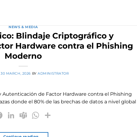
NEWS & MEDIA
co: Blindaje Criptográfico y
tor Hardware contra el Phishing
Moderno
N
30 MARCH, 2026
BY
ADMINISTRATOR
 y Autenticación de Factor Hardware contra el Phishing
s donde el 80% de las brechas de datos a nivel global 
Facebook
LinkedIn
Teams
WhatsApp
Share
Continue reading
→