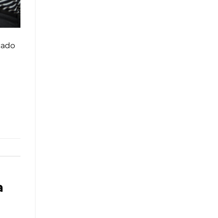
cado
a